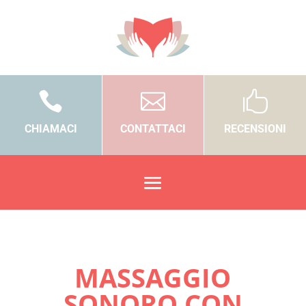



CHIAMACI
CONTATTACI
RECENSIONI
MASSAGGIO
SONORO CON