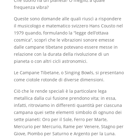
Che suono ha un pianeta? O meglio, a quale
frequenza vibra?
Queste sono domande alle quali riuscì a rispondere
il musicologo e matematico svizzero Hans Cousto nel
1979 quando, formulando la “legge dell’ottava
cosmica”, scoprì che le vibrazioni sonore emesse
dalle campane tibetane potevano essere messe in
relazione con la durata della rivoluzione di un
pianeta o con altri cicli astronomici.
Le Campane Tibetane, o Singing Bowls, si presentano
come ciotole rotonde di diverse dimensioni.
Ciò che le rende speciali è la particolare lega
metallica dalla cui fusione prendono vita; in essa,
infatti, ritroviamo in differenti quantità per ciascuna
campana quei sette elementi simbolo di ognuno dei
sette pianeti: Oro per il Sole, Ferro per Marte,
Mercurio per Mercurio, Rame per Venere, Stagno per
Giove, Piombo per Saturno e Argento per la Luna.