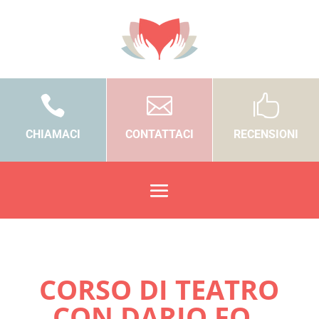



CHIAMACI
CONTATTACI
RECENSIONI
CORSO DI TEATRO
CON DARIO FO ,