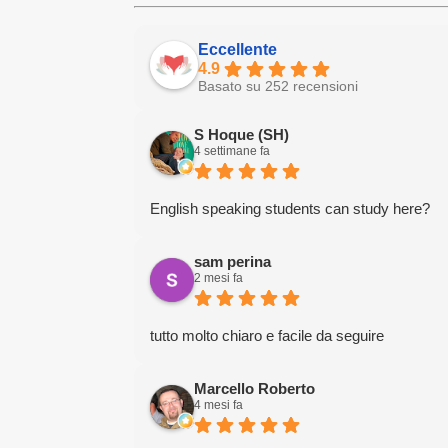
Eccellente
4.9
Basato su 252 recensioni
S Hoque (SH)
4 settimane fa
English speaking students can study here?
sam perina
2 mesi fa
tutto molto chiaro e facile da seguire
Marcello Roberto
4 mesi fa