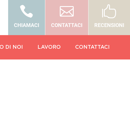



CHIAMACI
CONTATTACI
RECENSIONI
O DI NOI
LAVORO
CONTATTACI