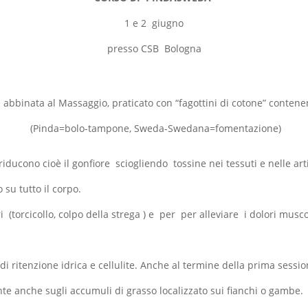
1 e 2 giugno
presso CSB Bologna
 abbinata al Massaggio, praticato con “fagottini di cotone” contenen
(Pinda=bolo-tampone, Sweda-Swedana=fomentazione)
 riducono cioè il gonfiore sciogliendo tossine nei tessuti e nelle art
su tutto il corpo.
ri (torcicollo, colpo della strega ) e per per alleviare i dolori musco
di ritenzione idrica e cellulite. Anche al termine della prima sessi
nte anche sugli accumuli di grasso localizzato sui fianchi o gambe.