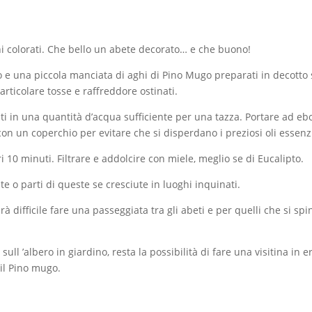
toni colorati. Che bello un abete decorato… e che buono!
 e una piccola manciata di aghi di Pino Mugo preparati in decotto
articolare tosse e raffreddore ostinati.
i in una quantità d’acqua sufficiente per una tazza. Portare ad ebo
n un coperchio per evitare che si disperdano i preziosi oli essenzi
 10 minuti. Filtrare e addolcire con miele, meglio se di Eucalipto.
 o parti di queste se cresciute in luoghi inquinati.
difficile fare una passeggiata tra gli abeti e per quelli che si spi
sull ’albero in giardino, resta la possibilità di fare una visitina in e
 il Pino mugo.