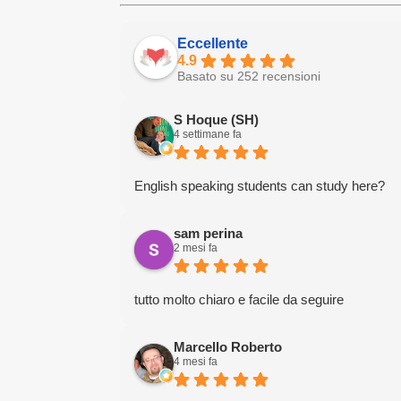
Eccellente
4.9
Basato su 252 recensioni
S Hoque (SH)
4 settimane fa
English speaking students can study here?
sam perina
2 mesi fa
tutto molto chiaro e facile da seguire
Marcello Roberto
4 mesi fa