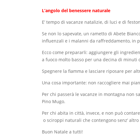
L’angolo del benessere naturale
E’ tempo di vacanze natalizie, di luci e di fes
Se non lo sapevate, un rametto di Abete Bianco
influenzali e i malanni da raffreddamento, in p
Ecco come prepararli: aggiungere gli ingredient
a fuoco molto basso per una decina di minuti co
Spegnere la fiamma e lasciare riposare per altri
Una cosa importante: non raccogliere mai piante
Per chi passerà le vacanze in montagna non sarà 
Pino Mugo.
Per chi abita in città, invece, e non può contare 
o sciroppi naturali che contengono senz’ altro
Buon Natale a tutti!