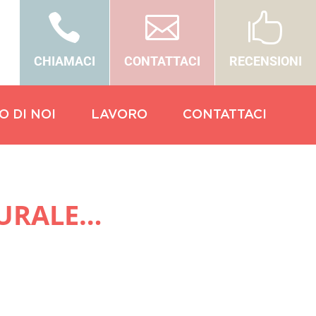



CHIAMACI
CONTATTACI
RECENSIONI
O DI NOI
LAVORO
CONTATTACI
TURALE…