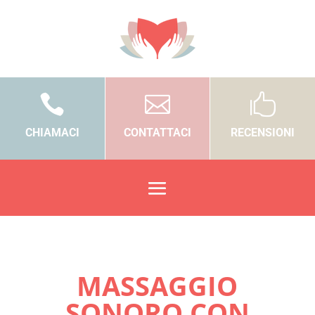



CHIAMACI
CONTATTACI
RECENSIONI
MASSAGGIO
SONORO CON