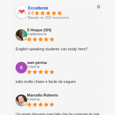
Eccellente
4.9
Basato su 252 recensioni
S Hoque (SH)
4 settimane fa
English speaking students can study here?
sam perina
2 mesi fa
tutto molto chiaro e facile da seguire
Marcello Roberto
4 mesi fa
Un posto davvero speciale che ha superato le mie